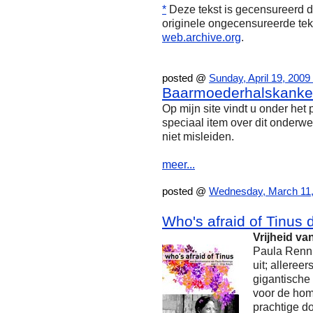
*
Deze tekst is gecensureerd 
originele ongecensureerde te
web.archive.org
.
Gecensureerde tekst: Pollen, 
posted @
Sunday, April 19, 200
Baarmoederhalskanke
Op mijn site vindt u onder he
speciaal item over dit onderw
niet misleiden.
meer...
posted @
Wednesday, March 11,
Who's afraid of Tinus 
Vrijheid va
Paula Renn
uit; allereer
gigantische
voor de hom
prachtige d