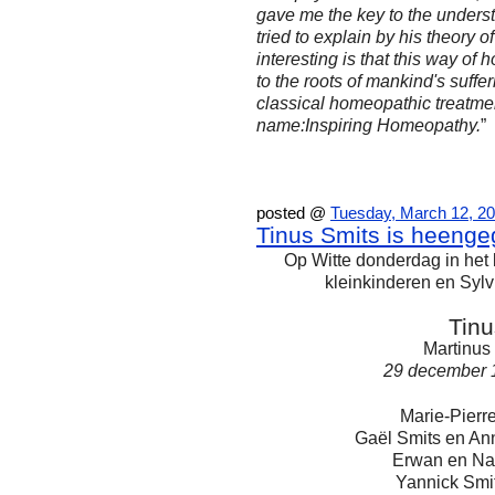
gave me the key to the under
tried to explain by his theory
interesting is that this way of
to the roots of mankind's suffer
classical homeopathic treatmen
name:Inspiring Homeopathy.
”
posted @
Tuesday, March 12, 2
Tinus Smits is heeng
Op Witte donderdag in het b
kleinkinderen en Sylv
Tinu
Martinus
29 december 1
Marie-Pierr
Gaël Smits en Ann
Erwan en Na
Yannick Smit