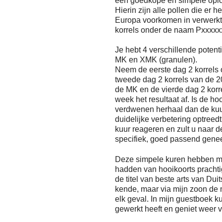
een goedkope en simpele oplo
Hierin zijn alle pollen die er he
Europa voorkomen in verwerkt
korrels onder de naam Pxxxxx
Je hebt 4 verschillende potent
MK en XMK (granulen).
Neem de eerste dag 2 korrels 
tweede dag 2 korrels van de 2
de MK en de vierde dag 2 kor
week het resultaat af. Is de ho
verdwenen herhaal dan de kuur
duidelijke verbetering optreedt
kuur reageren en zult u naar
specifiek, goed passend genee
Deze simpele kuren hebben me
hadden van hooikoorts prachti
de titel van beste arts van Duit
kende, maar via mijn zoon de
elk geval. In mijn guestboek ku
gewerkt heeft en geniet weer v