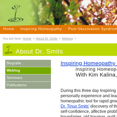
Home
Inspiring Homeopathy
Post-Vaccination Syndro
You are here:
Home
>
About Dr. Smits
>
Weblog
>
About Dr. Smits
Inspiring Homeopathy
Biografie
Inspiring Homeopat
Weblog
With Kim Kalin
Seminars
Publications
During this three day Inspirin
personally experience and lear
homeopathic tool for rapid grow
Dr. Tinus Smits'
discovery of t
self-confidence, affective prob
boundaries, old traumas, guilt 