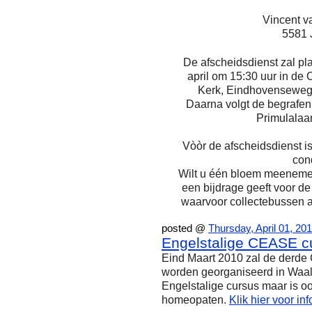
Vincent v
5581 
De afscheidsdienst zal p
april om 15:30 uur in de
Kerk, Eindhovenseweg 
Daarna volgt de begrafen
Primulalaan
Vòòr de afscheidsdienst is
con
Wilt u één bloem meenemen 
een bijdrage geeft voor d
waarvoor collectebussen ac
posted @
Thursday, April 01, 2
Engelstalige CEASE c
Eind Maart 2010 zal de derde
worden georganiseerd in Waalre
Engelstalige cursus maar is 
homeopaten.
Klik hier voor in