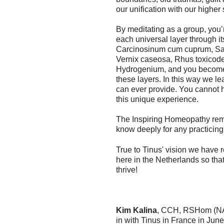
our unification with our higher s
By meditating as a group, you’
each universal layer through i
Carcinosinum cum cuprum, Sac
Vernix caseosa, Rhus toxicod
Hydrogenium, and you become
these layers. In this way we l
can ever provide. You cannot 
this unique experience.
The Inspiring Homeopathy rem
know deeply for any practicin
True to Tinus' vision we have r
here in the Netherlands so that
thrive!
Kim Kalina
, CCH, RSHom (NA)
in with Tinus in France in Jun