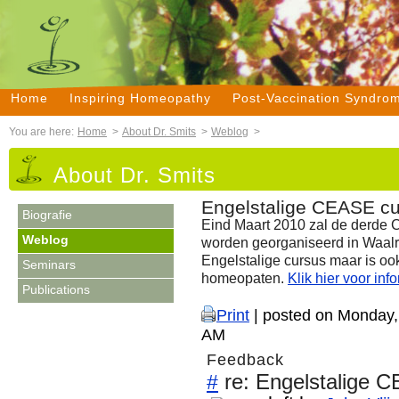
Home
Inspiring Homeopathy
Post-Vaccination Syndro
You are here:
Home
>
About Dr. Smits
>
Weblog
>
About Dr. Smits
Engelstalige CEASE cu
Biografie
Eind Maart 2010 zal de derde 
Weblog
worden georganiseerd in Waalre 
Engelstalige cursus maar is o
Seminars
homeopaten.
Klik hier voor inf
Publications
Print
| posted on Monday,
AM
Feedback
re: Engelstalige 
#