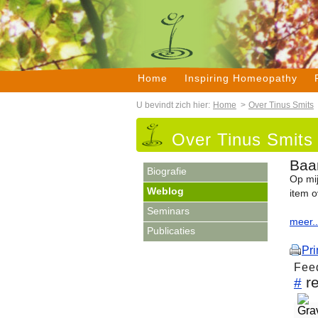
Home
Inspiring Homeopathy
U bevindt zich hier:
Home
>
Over Tinus Smits
Over Tinus Smits
Baa
Biografie
Op mij
Weblog
item o
Seminars
meer..
Publicaties
Pri
Fee
r
#