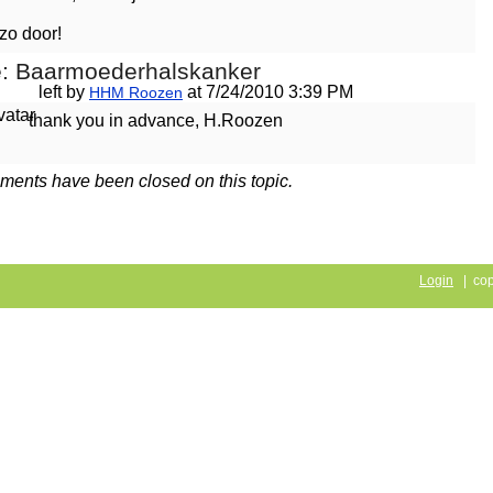
zo door!
e: Baarmoederhalskanker
left by
at 7/24/2010 3:39 PM
HHM Roozen
thank you in advance, H.Roozen
ents have been closed on this topic.
Login
| cop