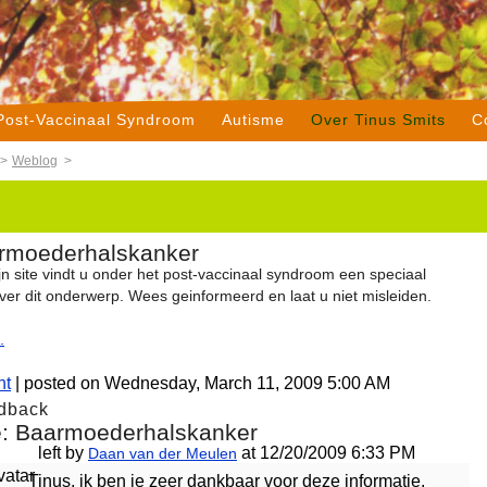
Post-Vaccinaal Syndroom
Autisme
Over Tinus Smits
C
>
Weblog
>
rmoederhalskanker
n site vindt u onder het post-vaccinaal syndroom een speciaal
ver dit onderwerp. Wees geinformeerd en laat u niet misleiden.
.
nt
| posted on Wednesday, March 11, 2009 5:00 AM
dback
e: Baarmoederhalskanker
left by
at 12/20/2009 6:33 PM
Daan van der Meulen
Tinus, ik ben je zeer dankbaar voor deze informatie.