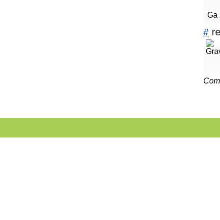
Ga 
r
#
Comm